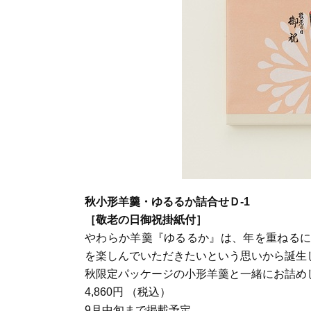
秋小形羊羹・ゆるるか詰合せＤ-1
［敬老の日御祝掛紙付］
やわらか羊羹『ゆるるか』は、年を重ねるに
を楽しんでいただきたいという思いから誕生
秋限定パッケージの小形羊羹と一緒にお詰め
4,860円 （税込）
9月中旬まで掲載予定