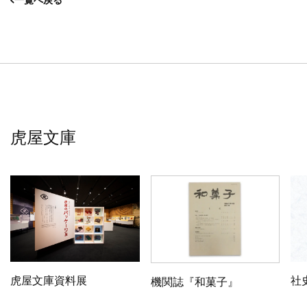
一覧へ戻る
虎屋文庫
虎屋文庫資料展
社
機関誌『和菓子』