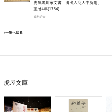
虎屋黒川家文書「御出入商人中所附」
宝暦4年(1754)
資料紹介
一覧へ戻る
虎屋文庫